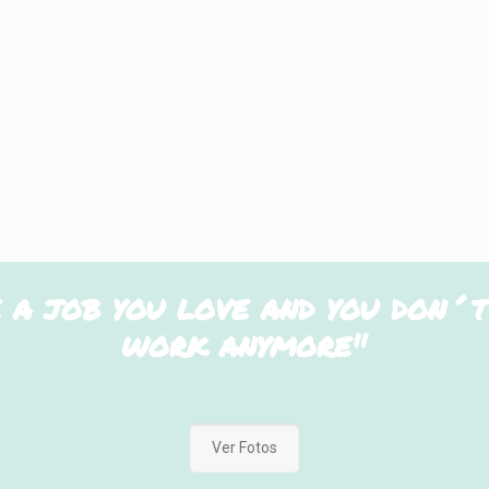
 a job you love and you don´t
work anymore
"
Ver Fotos