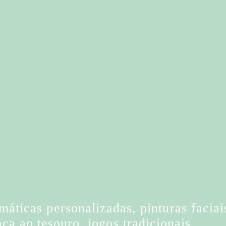
máticas personalizadas, pinturas faciai
ça ao tesouro, jogos tradicionais,