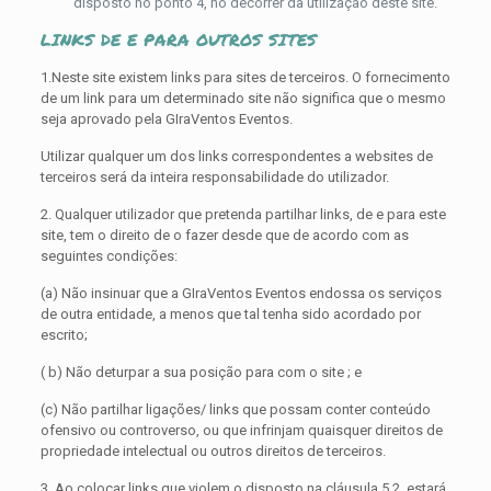
disposto no ponto 4, no decorrer da utilização deste site.
LINKS DE E PARA OUTROS SITES
1.Neste site existem links para sites de terceiros. O fornecimento
de um link para um determinado site não significa que o mesmo
seja aprovado pela GIraVentos Eventos.
Utilizar qualquer um dos links correspondentes a websites de
terceiros será da inteira responsabilidade do utilizador.
2. Qualquer utilizador que pretenda partilhar links, de e para este
site, tem o direito de o fazer desde que de acordo com as
seguintes condições:
(a) Não insinuar que a GIraVentos Eventos endossa os serviços
de outra entidade, a menos que tal tenha sido acordado por
escrito;
( b) Não deturpar a sua posição para com o site ; e
(c) Não partilhar ligações/ links que possam conter conteúdo
ofensivo ou controverso, ou que infrinjam quaisquer direitos de
propriedade intelectual ou outros direitos de terceiros.
3. Ao colocar links que violem o disposto na cláusula 5.2, estará