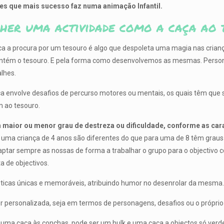
des que mais sucesso faz numa animação Infantil.
her uma actividade como a caça ao 
a a procura por um tesouro é algo que despoleta uma magia nas crianças
ontém o tesouro. E pela forma como desenvolvemos as mesmas. Persona
alhes.
a envolve desafios de percurso motores ou mentais, os quais têm que 
m ao tesouro.
 maior ou menor grau de destreza ou dificuldade, conforme as cara
 uma criança de 4 anos são diferentes do que para uma de 8 têm grau
ptar sempre as nossas de forma a trabalhar o grupo para o objectivo 
a de objectivos.
ticas únicas e memoráveis, atribuindo humor no desenrolar da mesma
r personalizada, seja em termos de personagens, desafios ou o própri
 uma caça às conchas, pode ser um hulk e uma caça a objectos só verd