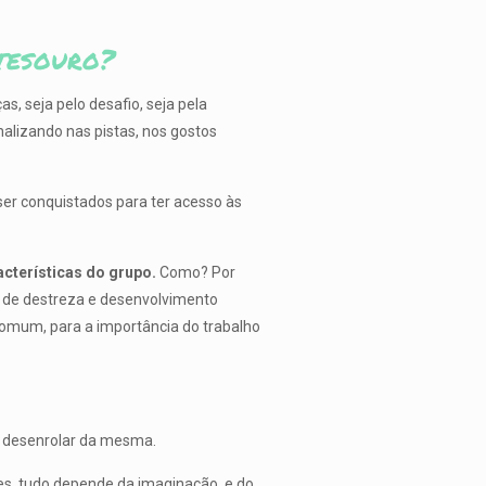
tesouro?
, seja pelo desafio, seja pela
lizando nas pistas, nos gostos
ser conquistados para ter acesso às
cterísticas do grupo.
Como? Por
s de destreza e desenvolvimento
comum, para a importância do trabalho
.
o desenrolar da mesma.
es, tudo depende da imaginação, e do