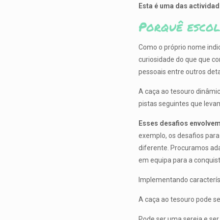
Esta é uma das activida
Porquê escol
Como o próprio nome indic
curiosidade do que que c
pessoais entre outros det
A caça ao tesouro dinâmic
pistas seguintes que leva
Esses desafios envolvem
exemplo, os desafios para
diferente. Procuramos ada
em equipa para a conquist
Implementando caracterís
A caça ao tesouro pode se
Pode ser uma sereia e ser