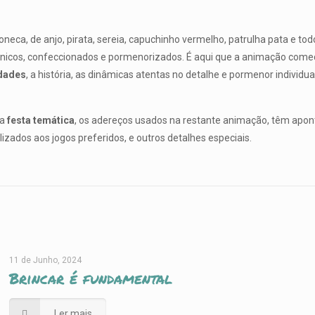
eca, de anjo, pirata, sereia, capuchinho vermelho, patrulha pata e tod
nicos, confeccionados e pormenorizados. É aqui que a animação começ
idades
, a história, as dinâmicas atentas no detalhe e pormenor individu
a
festa temática
, os adereços usados na restante animação, têm apon
izados aos jogos preferidos, e outros detalhes especiais.
11 de Junho, 2024
Brincar é fundamental
Ler mais