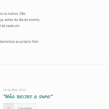
os os outros. São
a, antes do dia do evento,
al de cada um.
tamentos ao próprio fato
18 de Abril, 2024
“Não beijes o sapo”
Ler mais