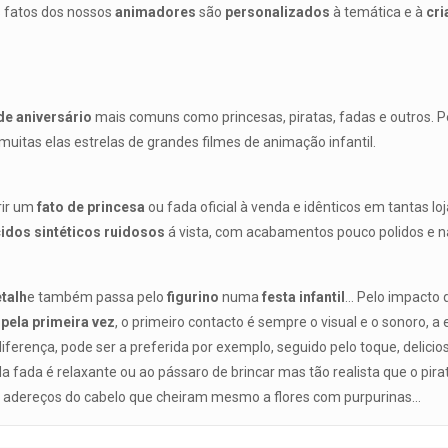
 fatos dos nossos
animadores
são
personalizados
à temática e à
cri
de aniversário
mais comuns como princesas, piratas, fadas e outros.
muitas elas estrelas de grandes filmes de animação infantil.
rir um
fato de princesa
ou fada oficial à venda e idênticos em tantas l
cidos sintéticos ruidosos
á vista, com acabamentos pouco polidos e n
talh
e também passa pelo
figurino
numa
festa infantil
… Pelo impacto 
pela primeira vez
, o primeiro contacto é sempre o visual e o sonoro, 
rença, pode ser a preferida por exemplo, seguido pelo toque, delicio
a fada é relaxante ou ao pássaro de brincar mas tão realista que o pira
es adereços do cabelo que cheiram mesmo a flores com purpurinas…