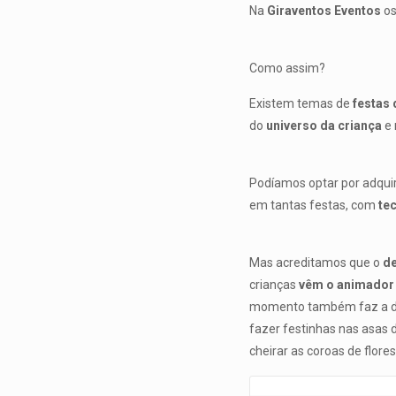
Na
Giraventos Eventos
os
Como assim?
Existem temas de
festas 
do
universo da criança
e 
Podíamos optar por adqui
em tantas festas, com
te
Mas acreditamos que o
de
crianças
vêm o animador 
momento também faz a dife
fazer festinhas nas asas d
cheirar as coroas de flor