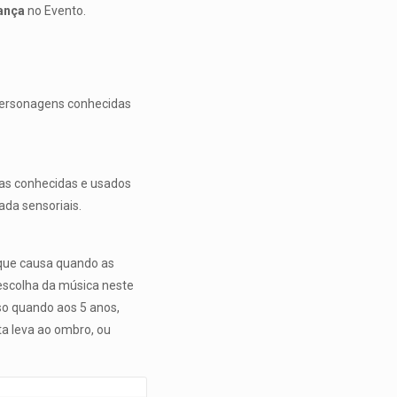
ança
no Evento.
 Personagens conhecidas
ojas conhecidas e usados
ada sensoriais.
que causa quando as
a escolha da música neste
so quando aos 5 anos,
ta leva ao ombro, ou